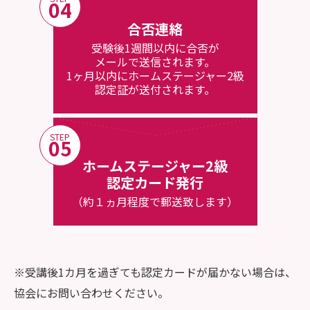
04
合否連絡
受験後1週間以内に合否が
メールで送信されます。
1ヶ月以内にホームステージャー2級
認定証が送付されます。
STEP
05
ホームステージャー2級
認定カード発行
（約１ヵ月程度で郵送致します）
※受講後1カ月を過ぎても認定カードが届かない場合は、
協会にお問い合わせください。