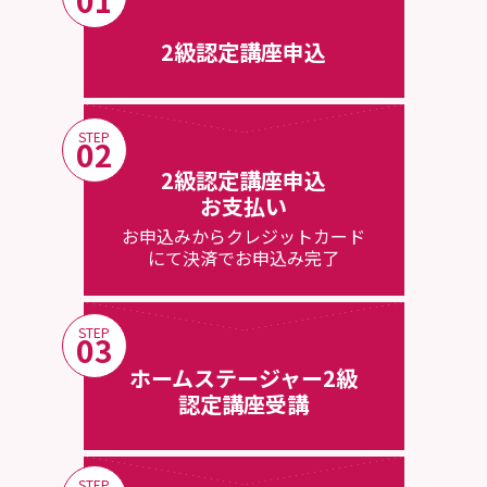
01
2級認定講座申込
STEP
02
2級認定講座申込
お支払い
お申込みからクレジットカード
にて決済でお申込み完了
STEP
03
ホームステージャー2級
認定講座受講
STEP